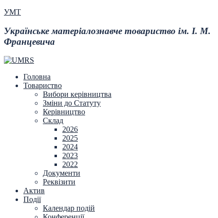
УМТ
Українське матеріалознавче товариство ім. І. М.
Францевича
Головна
Товариство
Вибори керівництва
Зміни до Статуту
Керівництво
Склад
2026
2025
2024
2023
2022
Документи
Реквізити
Актив
Події
Календар подій
Конференції