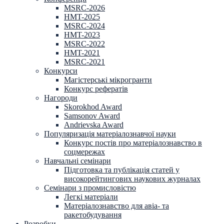
MSRC-2026
HMT-2025
MSRC-2024
HMT-2023
MSRC-2022
HMT-2021
MSRC-2021
Конкурси
Магістерські мікрогранти
Конкурс рефератів
Нагороди
Skorokhod Award
Samsonov Award
Andrievska Award
Популяризація матеріалознавчої науки
Конкурс постів про матеріалознавство в
соцмережах
Навчальні семінари
Підготовка та публікація статей у
високорейтингових наукових журналах
Семінари з промисловістю
Легкі матеріали
Матеріалознавство для авіа- та
ракетобудування
Розробки