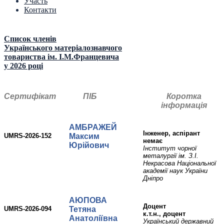
Участь
Контакти
Список членів
Українського матеріалознавчого
товариства ім. І.М.Францевича
у 2026 році
Сертифікат
ПІБ
Коротка
інформація
АМБРАЖЕЙ
Інженер, аспірант
UMRS-2026-152
Максим
немає
Юрійович
Інститут чорної
металургії ім. З.І.
Некрасова Національної
академії наук України
Дніпро
АЮПОВА
доцент
UMRS-2026-094
Тетяна
к.т.н., доцент
Анатоліївна
Український державний