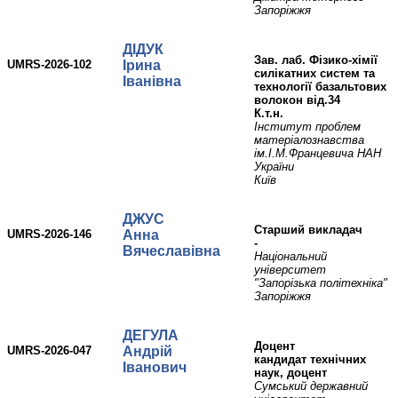
Запоріжжя
ДІДУК
Зав. лаб. Фізико-хімії
UMRS-2026-102
Ірина
силікатних систем та
Іванівна
технології базальтових
волокон від.34
К.т.н.
Інститут проблем
матеріалознавства
ім.І.М.Францевича НАН
України
Київ
ДЖУС
Старший викладач
UMRS-2026-146
Анна
-
Вячеславівна
Національний
університет
"Запорізька політехніка"
Запоріжжя
ДЕГУЛА
доцент
UMRS-2026-047
Андрій
кандидат технічних
Іванович
наук, доцент
Сумський державний