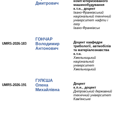
комп'ютеризованого
Дмитрович
машинобудування
к.т.н., доцент
Івано-Франківський
національний технічний
університет нафти і
газу
Івано-Франківськ
ГОНЧАР
Доцент каафедри
UMRS-2026-183
Володимир
трибології, автмобілів
Антонович
та матеріалознавства
к.т.н.
Хмельницький
національний
університет
Хмельницький
ГУЛЄША
доцент
UMRS-2026-191
Олена
к.п.н., доцент
Михайлівна
Дніпровський державний
технічний університет
Кам'янське