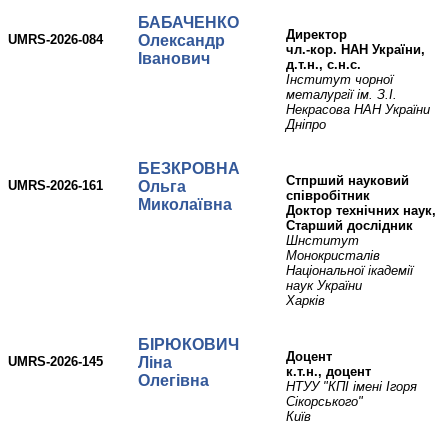
БАБАЧЕНКО
директор
UMRS-2026-084
Олександр
чл.-кор. НАН України,
Іванович
д.т.н., с.н.с.
Інститут чорної
металургії ім. З.І.
Некрасова НАН України
Дніпро
БЕЗКРОВНА
Стпрший науковий
UMRS-2026-161
Ольга
співробітник
Миколаївна
Доктор технічних наук,
Старший дослідник
Шнститут
Монокристалів
Національної ікадемії
наук України
Харків
БІРЮКОВИЧ
доцент
UMRS-2026-145
Ліна
к.т.н., доцент
Олегівна
НТУУ "КПІ імені Ігоря
Сікорського"
Київ