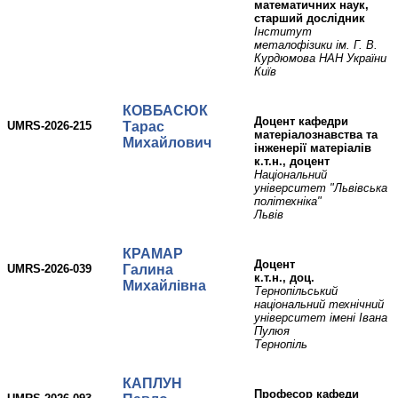
математичних наук,
старший дослідник
Інститут
металофізики ім. Г. В.
Курдюмова НАН України
Київ
КОВБАСЮК
доцент кафедри
UMRS-2026-215
Тарас
матеріалознавства та
Михайлович
інженерії матеріалів
к.т.н., доцент
Національний
університет "Львівська
політехніка"
Львів
КРАМАР
доцент
UMRS-2026-039
Галина
к.т.н., доц.
Михайлівна
Тернопільський
національний технічний
університет імені Івана
Пулюя
Тернопіль
КАПЛУН
професор кафеди