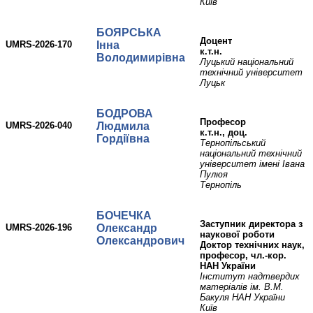
Київ
БОЯРСЬКА
доцент
UMRS-2026-170
Інна
к.т.н.
Володимирівна
Луцький національний
технічний університет
Луцьк
БОДРОВА
професор
UMRS-2026-040
Людмила
к.т.н., доц.
Гордіївна
Тернопільський
національний технічний
університет імені Івана
Пулюя
Тернопіль
БОЧЕЧКА
Заступник директора з
UMRS-2026-196
Олександр
наукової роботи
Олександрович
Доктор технічних наук,
професор, чл.-кор.
НАН України
Інститут надтвердих
матеріалів ім. В.М.
Бакуля НАН України
Київ