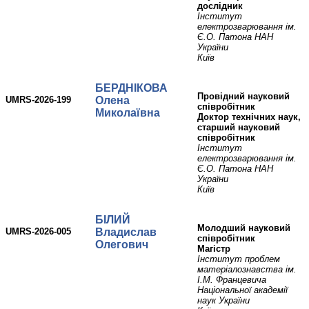
дослідник
Інститут
електрозварювання ім.
Є.О. Патона НАН
України
Київ
БЕРДНІКОВА
Провідний науковий
UMRS-2026-199
Олена
співробітник
Миколаївна
Доктор технічних наук,
старший науковий
співробітник
Інститут
електрозварювання ім.
Є.О. Патона НАН
України
Київ
БІЛИЙ
молодший науковий
UMRS-2026-005
Владислав
співробітник
Олегович
Магістр
Інститут проблем
матеріалознавства ім.
І.М. Францевича
Національної академії
наук України