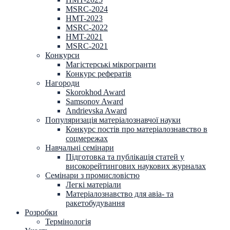
MSRC-2024
HMT-2023
MSRC-2022
HMT-2021
MSRC-2021
Конкурси
Магістерські мікрогранти
Конкурс рефератів
Нагороди
Skorokhod Award
Samsonov Award
Andrievska Award
Популяризація матеріалознавчої науки
Конкурс постів про матеріалознавство в
соцмережах
Навчальні семінари
Підготовка та публікація статей у
високорейтингових наукових журналах
Семінари з промисловістю
Легкі матеріали
Матеріалознавство для авіа- та
ракетобудування
Розробки
Термінологія