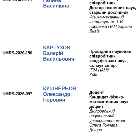
Галина
співробітник
Василівна
Доктор технічних наук,
старший дослідник
Фізико-механічний
інститут ім. Г.В.
Карпенка НАН України
Львів
КАРТУЗОВ
провідний науковий
UMRS-2026-156
Валерій
співробітник
Васильович
канд.фіз.-мат наук,
ст.наук.співр.
ІПМ НАНУ
Київ
КУШНЕРЬОВ
Доцент
UMRS-2026-097
Олександр
Кандидат фізико-
Ігорович
математичних наук,
доцент
Дніпровський
національний
університет імені
Олеся Гончара
Дніпро