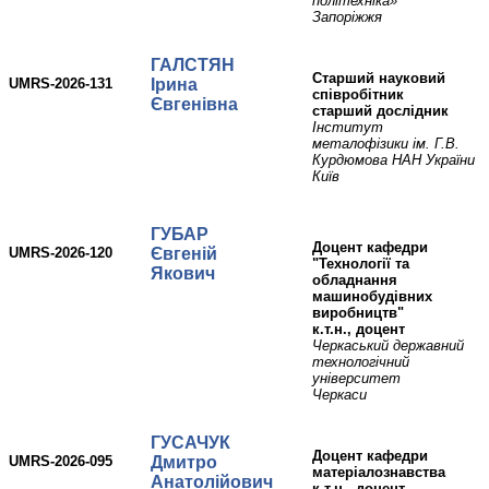
політехніка»
Запоріжжя
ГАЛСТЯН
старший науковий
UMRS-2026-131
Ірина
співробітник
Євгенівна
старший дослідник
Інститут
металофізики ім. Г.В.
Курдюмова НАН України
Київ
ГУБАР
Доцент кафедри
UMRS-2026-120
Євгеній
"Технології та
Якович
обладнання
машинобудівних
виробництв"
к.т.н., доцент
Черкаський державний
технологічний
університет
Черкаси
ГУСАЧУК
доцент кафедри
UMRS-2026-095
Дмитро
матеріалознавства
Анатолійович
к.т.н., доцент