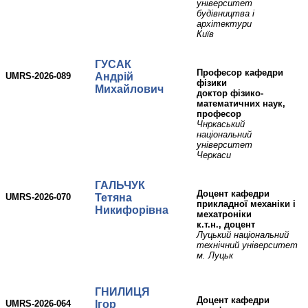
університет
будівництва і
архітектури
Київ
ГУСАК
професор кафедри
UMRS-2026-089
Андрій
фізики
Михайлович
доктор фізико-
математичних наук,
професор
Чнркаський
національний
університет
Черкаси
ГАЛЬЧУК
доцент кафедри
UMRS-2026-070
Тетяна
прикладної механіки і
Никифорівна
мехатроніки
к.т.н., доцент
Луцький національний
технічний університет
м. Луцьк
ГНИЛИЦЯ
доцент кафедри
UMRS-2026-064
Ігор