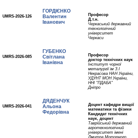
ГОРДІЄНКО
Професор
UMRS-2026-126
Валентин
Д.т.н.
Іванович
Черкаський державний
технологічний
університет
Черкаси
ГУБЕНКО
професор
UMRS-2026-085
Світлана
доктор технічних наук
Іванівна
Інститут чорної
металургії ім З.І
Некрасова НАН України,
УДУНТ МОН України,
ННІ "ПДАБА"
Дніпро
ДЯДЕНЧУК
Доцент кафедри вищої
UMRS-2026-041
Альона
математики та фізики
Федорівна
Кандидат технічних
наук, доцент
Таврійський державний
агротехнологічний
університет імені
Дмитра Моторного