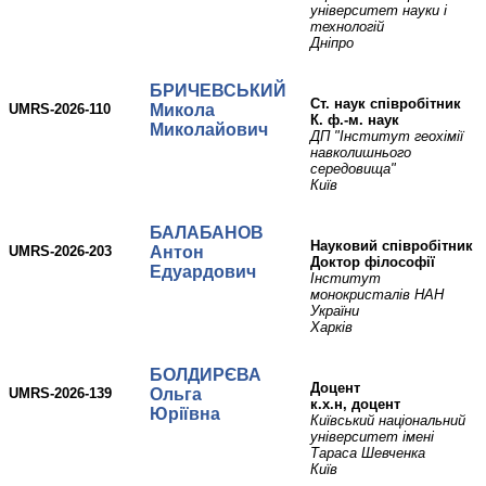
університет науки і
технологій
Дніпро
БРИЧЕВСЬКИЙ
ст. наук співробітник
UMRS-2026-110
Микола
К. ф.-м. наук
Миколайович
ДП "Інститут геохімії
навколишнього
середовища"
Київ
БАЛАБАНОВ
Науковий співробітник
UMRS-2026-203
Антон
Доктор філософії
Едуардович
Інститут
монокристалів НАН
України
Харків
БОЛДИРЄВА
доцент
UMRS-2026-139
Ольга
к.х.н, доцент
Юріївна
Київський національний
університет імені
Тараса Шевченка
Київ