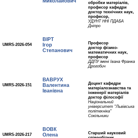
Миколайович
обробки матеріалів,
професор кафедри
доктор технічних наук,
професор,
УДУНТ ННІ ПДАБА
Дніпро
ВІРТ
професор
UMRS-2026-054
Ігор
доктор фізико-
Степанович
математичних наук,
професор
ДДПУ імені Івана Франка
Дрогобич
ВАВРУХ
доцент кафедри
UMRS-2026-151
Валентина
матеріалознавства та
Іванівна
інженерії матеріалів
доктор філософії
Національний
університет "Львівська
політехніка"
Сокільники
ВОВК
старший науковий
UMRS-2026-217
Олена
співробітник