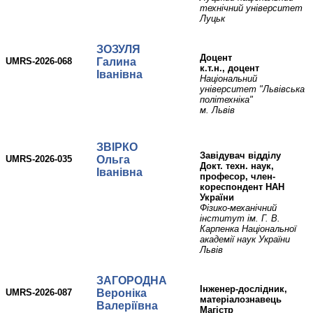
технічний університет
Луцьк
ЗОЗУЛЯ
доцент
UMRS-2026-068
Галина
к.т.н., доцент
Іванівна
Національний
університет "Львівська
політехніка"
м. Львів
ЗВІРКО
Завідувач відділу
UMRS-2026-035
Ольга
Докт. техн. наук,
Іванівна
професор, член-
кореспондент НАН
України
Фізико-механічний
інститут ім. Г. В.
Карпенка Національної
академії наук України
Львів
ЗАГОРОДНА
Інженер-дослідник,
UMRS-2026-087
Вероніка
матеріалознавець
Валеріївна
Магістр