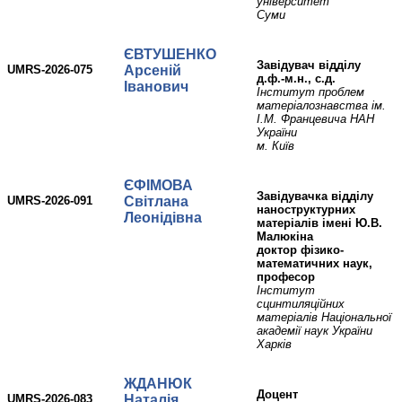
університет
Суми
ЄВТУШЕНКО
завідувач відділу
UMRS-2026-075
Арсеній
д.ф.-м.н., с.д.
Іванович
Інститут проблем
матеріалознавства ім.
І.М. Францевича НАН
України
м. Київ
ЄФІМОВА
завідувачка відділу
UMRS-2026-091
Світлана
наноструктурних
Леонідівна
матеріалів імені Ю.В.
Малюкіна
доктор фізико-
математичних наук,
професор
Інститут
сцинтиляційних
матеріалів Національної
академії наук України
Харків
ЖДАНЮК
доцент
UMRS-2026-083
Наталія