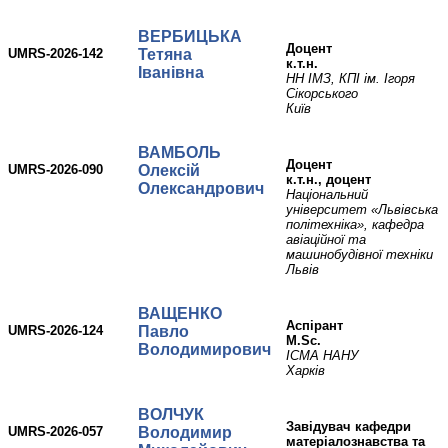
ВЕРБИЦЬКА
доцент
UMRS-2026-142
Тетяна
к.т.н.
Іванівна
НН ІМЗ, КПІ ім. Ігоря
Сікорського
Київ
ВАМБОЛЬ
доцент
UMRS-2026-090
Олексій
к.т.н., доцент
Олександрович
Національний
університет «Львівська
політехніка», кафедра
авіаційної та
машинобудівної техніки
Львів
ВАЩЕНКО
аспірант
UMRS-2026-124
Павло
M.Sc.
Володимирович
ІСМА НАНУ
Харків
ВОЛЧУК
завідувач кафедри
UMRS-2026-057
Володимир
матеріалознавства та