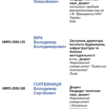
Олексійович
наук, доцент
Інститут проблем
матеріалознавства ім.
І.М. Францевича НАН
України
Київ
ВІРА
Заступник директора
UMRS-2026-135
Володимир
Інституту будівництва,
Володимирович
інфраструктури та
безпеки
життєдіяльності
к.т.н., доцент
Національний
університет "Львівська
політехніка"
Львів
ГОЛТВЯНИЦЯ
Доцент
UMRS-2026-188
Володимир
Кандидат технічних
Сергійович
наук, доцент
Національний
університет
«Запорізька