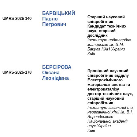
БАРВІЦЬКИЙ
Старший науковий
UMRS-2026-140
Павло
співробітник
Петрович
Кандидат технічних
наук, старший
дослідник
Інститут надтвердих
матеріалів ім. В.М.
Бакуля НАН України
Київ
БЕРСІРОВА
провідний науковий
UMRS-2026-178
Оксана
співробітник відділу
Леонідівна
Електрохімічного
матеріалознавства та
електрокаталізу
доктор технічних наук,
старший науковий
співробітник
Інститут загальної та
неорганічної хімії ім. В.І.
Вернадського
Національної академії
наук України
Київ