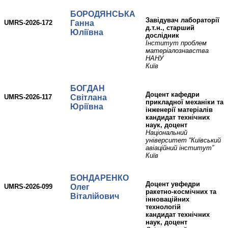
БОРОДЯНСЬКА
Завідувач лабораторії
UMRS-2026-172
Ганна
д.т.н., старший
Юліївна
дослідник
Інститут проблем
матеріалознавства
НАНУ
Київ
БОГДАН
доцент кафедри
UMRS-2026-117
Світлана
прикладної механіки та
Юріївна
інженерії матеріалів
кандидат технічних
наук, доцент
Національний
університет “Київський
авіаційний інститут”
Київ
БОНДАРЕНКО
доцент увфедри
UMRS-2026-099
Олег
ракетно-космічних та
Віталійович
інноваційних
технологій
кандидат технічних
наук, доцент