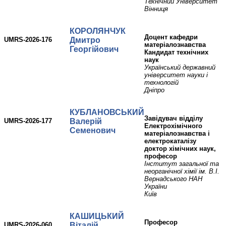
Технічний Університет
Вінниця
КОРОЛЯНЧУК
Доцент кафедри
UMRS-2026-176
Дмитро
матеріалознавства
Георгійович
Кандидат технічних
наук
Український державний
університет науки і
технологій
Дніпро
КУБЛАНОВСЬКИЙ
завідувач відділу
UMRS-2026-177
Валерій
Електрохімічного
Семенович
матеріалознавства і
електрокаталізу
доктор хімічних наук,
професор
Інститут загальної та
неорганічної хімії ім. В.І.
Вернадського НАН
України
Київ
КАШИЦЬКИЙ
Професор
UMRS-2026-060
Віталій