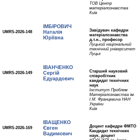
ТОВ Центр
матеріалознавства
Київ
ІМБІРОВИЧ
завідувач кафедри
UMRS-2026-148
Наталія
матеріалознавства
Юріївна
д.т.н., професор
Луцький національний
технічний університет
Луцьк
ІВАНЧЕНКО
старший науковий
UMRS-2026-149
Сергій
співробітник
Едуардович
кандидат технічних
наук
Інститут Проблем
Матеріалознавства ім.
І.М. Францевича НАН
України
Київ
ІВАЩЕНКО
Доцент кафедри ФМТО
UMRS-2026-169
Євген
Кандидат технічних
Вадимович
наук, доцент