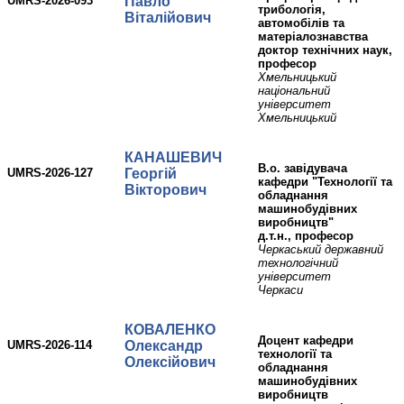
UMRS-2026-093
Павло
трибологія,
Віталійович
автомобілів та
матеріалознавства
доктор технічних наук,
професор
Хмельницький
національний
університет
Хмельницький
КАНАШЕВИЧ
В.о. завідувача
UMRS-2026-127
Георгій
кафедри "Технології та
Вікторович
обладнання
машинобудівних
виробництв"
д.т.н., професор
Черкаський державний
технологічний
університет
Черкаси
КОВАЛЕНКО
доцент кафедри
UMRS-2026-114
Олександр
технології та
Олексійович
обладнання
машинобудівних
виробництв