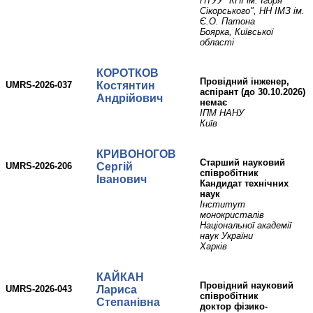
НТУУ "КПІ ім. Ігоря
Сікорського", НН ІМЗ ім.
Є.О. Патона
Боярка, Київської
області
КОРОТКОВ
провідний інженер,
UMRS-2026-037
Костянтин
аспірант (до 30.10.2026)
Андрійович
немає
ІПМ НАНУ
Київ
КРИВОНОГОВ
Старший науковий
UMRS-2026-206
Сергій
співробітник
Іванович
Кандидат технічних
наук
Інститут
монокристалів
Національної академії
наук України
Харків
КАЙКАН
провідний науковий
UMRS-2026-043
Лариса
співробітник
Степанівна
доктор фізико-