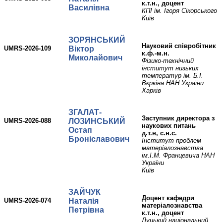
к.т.н., доцент
Василівна
КПІ ім. Ігоря Сікорського
Київ
ЗОРЯНСЬКИЙ
науковий співробітник
UMRS-2026-109
Віктор
к.ф.-м.н.
Миколайович
Фізико-технічний
інститут низьких
температур ім. Б.І.
Вєркіна НАН України
Харків
ЗГАЛАТ-
заступник директора з
UMRS-2026-088
ЛОЗИНСЬКИЙ
наукових питань
Остап
д.т.н, с.н.с.
Броніславович
Інститут проблем
матеріалознавства
ім.І.М. Францевича НАН
України
Київ
ЗАЙЧУК
доцент кафедри
UMRS-2026-074
Наталія
матеріалознавства
Петрівна
к.т.н., доцент
Луцький національний