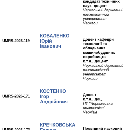
кандидат технічних
наук, доцент
Черкаський державний
технологічний
університет
Черкаси
КОВАЛЕНКО
доцент кафедри
UMRS-2026-119
Юрій
технології та
Іванович
обладнання
машинобудівних
виробництв
к.т.н., доцент
Черкаський державний
технологічний
університет
Черкаси
КОСТЕНКО
доцент
UMRS-2026-171
Ігор
к.т.н., доц.
Андрійович
НУ "Чернігівська
політехніка"
Чернігів
КРЕЧКОВСЬКА
Провідний науковий
UMRS-2026-173