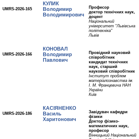
КУЛИК
Професор
UMRS-2026-165
Володимир
доктор технічних наук,
Володимирович
доцент
Національний
університет "Львівська
політехніка"
Львів
КОНОВАЛ
Провідний науковий
UMRS-2026-166
Володимир
співробітник
Павлович
кандидат технічних
наук, старший
науковий співробітник
Інститут проблем
матеріалознавства ім.
І. М. Францевича НАН
України
Київ
КАСІЯНЕНКО
Завідувач кафедри
UMRS-2026-186
Василь
фізики
Харитонович
Доктор фізико-
математичних наук,
професор
Вінницький Національний