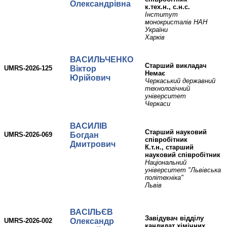
Олександрівна
к.тех.н., с.н.с.
Інститут
монокристалів НАН
України
Харків
ВАСИЛЬЧЕНКО
Старший викладач
UMRS-2026-125
Віктор
Немає
Юрійович
Черкаський державний
технологічний
університет
Черкаси
ВАСИЛІВ
Старший науковий
UMRS-2026-069
Богдан
співробітник
Дмитрович
К.т.н., старший
науковий співробітник
Національний
університет "Львівська
політехніка"
Львів
ВАСІЛЬЄВ
Завідувач відділу
UMRS-2026-002
Олександр
кандидат хімічних